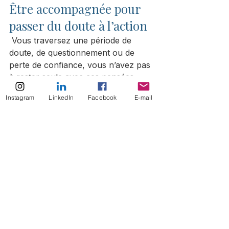
Être accompagnée pour 
passer du doute à l’action
 Vous traversez une période de 
doute, de questionnement ou de 
perte de confiance, vous n’avez pas 
à rester seule avec ces pensées.
Être accompagnée peut vous aider 
Instagram
LinkedIn
Facebook
E-mail
à remettre de la clarté, à retrouver 
vos ressources et à avancer avec 
plus de confiance.
Je suis Sylvie Desmazeau, coach 
professionnelle certifiée RNCP, 
spécialisée dans l’accompagnement 
des personnes qui traversent une 
période de doute, de transition ou de 
remise en question.
Je vous accompagne en cabinet à 