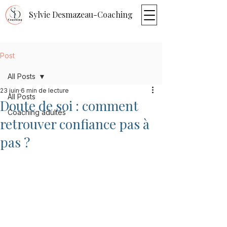
Sylvie Desmazeau-Coaching
Post
All Posts
23 juin
6 min de lecture
All Posts
Doute de soi : comment
Coaching adultes
retrouver confiance pas à
pas ?